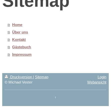
Sitemap
Home
Über uns
Kontakt
Gästebuch
Impressum
Druckversion
|
Sitemap
Login
© Michael Vester
Webansicht
↑